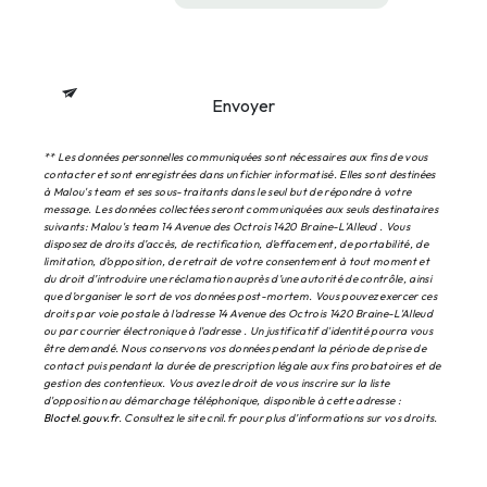
Envoyer
** Les données personnelles communiquées sont nécessaires aux fins de vous
contacter et sont enregistrées dans un fichier informatisé. Elles sont destinées
à Malou's team et ses sous-traitants dans le seul but de répondre à votre
message. Les données collectées seront communiquées aux seuls destinataires
suivants: Malou's team 14 Avenue des Octrois 1420 Braine-L'Alleud . Vous
disposez de droits d’accès, de rectification, d’effacement, de portabilité, de
limitation, d’opposition, de retrait de votre consentement à tout moment et
du droit d’introduire une réclamation auprès d’une autorité de contrôle, ainsi
que d’organiser le sort de vos données post-mortem. Vous pouvez exercer ces
droits par voie postale à l'adresse 14 Avenue des Octrois 1420 Braine-L'Alleud
ou par courrier électronique à l'adresse . Un justificatif d'identité pourra vous
être demandé. Nous conservons vos données pendant la période de prise de
contact puis pendant la durée de prescription légale aux fins probatoires et de
gestion des contentieux. Vous avez le droit de vous inscrire sur la liste
d'opposition au démarchage téléphonique, disponible à cette adresse :
Bloctel.gouv.fr
. Consultez le site cnil.fr pour plus d’informations sur vos droits.