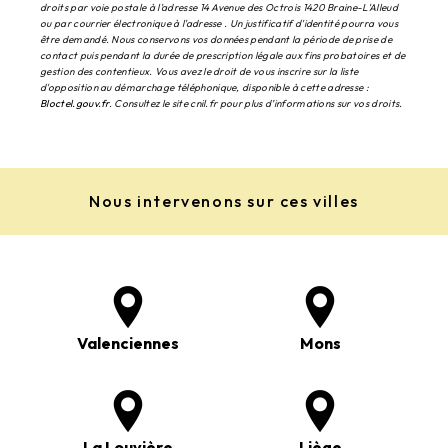
droits par voie postale à l'adresse 14 Avenue des Octrois 1420 Braine-L'Alleud
ou par courrier électronique à l'adresse . Un justificatif d'identité pourra vous
être demandé. Nous conservons vos données pendant la période de prise de
contact puis pendant la durée de prescription légale aux fins probatoires et de
gestion des contentieux. Vous avez le droit de vous inscrire sur la liste
d'opposition au démarchage téléphonique, disponible à cette adresse :
Bloctel.gouv.fr
. Consultez le site cnil.fr pour plus d’informations sur vos droits.
Nous intervenons sur ces villes
Valenciennes
Mons
La Louvière
Liège