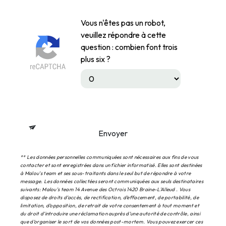
Vous n'êtes pas un robot,
veuillez répondre à cette
question : combien font trois
plus six ?
Envoyer
** Les données personnelles communiquées sont nécessaires aux fins de vous
contacter et sont enregistrées dans un fichier informatisé. Elles sont destinées
à Malou's team et ses sous-traitants dans le seul but de répondre à votre
message. Les données collectées seront communiquées aux seuls destinataires
suivants: Malou's team 14 Avenue des Octrois 1420 Braine-L'Alleud . Vous
disposez de droits d’accès, de rectification, d’effacement, de portabilité, de
limitation, d’opposition, de retrait de votre consentement à tout moment et
du droit d’introduire une réclamation auprès d’une autorité de contrôle, ainsi
que d’organiser le sort de vos données post-mortem. Vous pouvez exercer ces