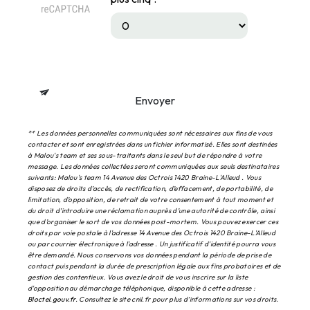
Envoyer
** Les données personnelles communiquées sont nécessaires aux fins de vous
contacter et sont enregistrées dans un fichier informatisé. Elles sont destinées
à Malou's team et ses sous-traitants dans le seul but de répondre à votre
message. Les données collectées seront communiquées aux seuls destinataires
suivants: Malou's team 14 Avenue des Octrois 1420 Braine-L'Alleud . Vous
disposez de droits d’accès, de rectification, d’effacement, de portabilité, de
limitation, d’opposition, de retrait de votre consentement à tout moment et
du droit d’introduire une réclamation auprès d’une autorité de contrôle, ainsi
que d’organiser le sort de vos données post-mortem. Vous pouvez exercer ces
droits par voie postale à l'adresse 14 Avenue des Octrois 1420 Braine-L'Alleud
ou par courrier électronique à l'adresse . Un justificatif d'identité pourra vous
être demandé. Nous conservons vos données pendant la période de prise de
contact puis pendant la durée de prescription légale aux fins probatoires et de
gestion des contentieux. Vous avez le droit de vous inscrire sur la liste
d'opposition au démarchage téléphonique, disponible à cette adresse :
Bloctel.gouv.fr
. Consultez le site cnil.fr pour plus d’informations sur vos droits.