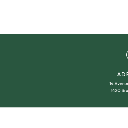
AD
14 Avenue
1420 Bra