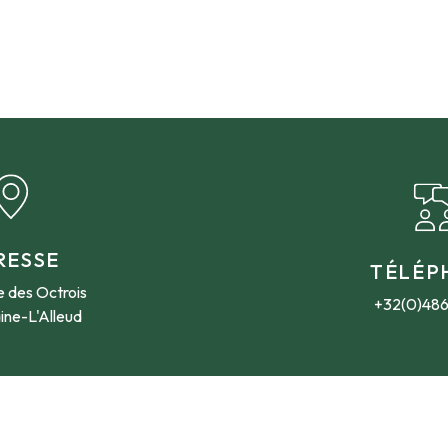
RESSE
TÉLÉP
 des Octrois
+32(0)48
ine-L'Alleud