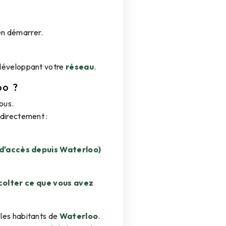
en démarrer.
développant votre
réseau
.
oo ?
ous.
directement :
 d'accès depuis Waterloo)
écolter ce que vous avez
 les habitants de
Waterloo
.