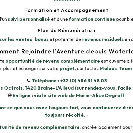
Formation et Accompagnement
d’un
suivi personnalisé
et d’une
formation continue
pour bi
Plan de Rémunération
sur les ventes
,
bonus
et potentiel de
revenus résiduels
en 
ment Rejoindre l'Aventure depuis Waterl
tte
opportunité de revenu complémentaire
est ouverte à t
r plus et échanger sur votre
projet
, contactez
Malou's Team
📞
Téléphone : +32 (0) 486 31 48 03
s Octrois, 1420 Braine-L'Alleud (sur rendez-vous, facile
🌐
En ligne : via le site web de Marie-Alice Degraff
ire ce que vous avez toujours fait, vous continuerez à r
toujours récolté.
»
tunité de revenu complémentaire
, ancrée localement pour