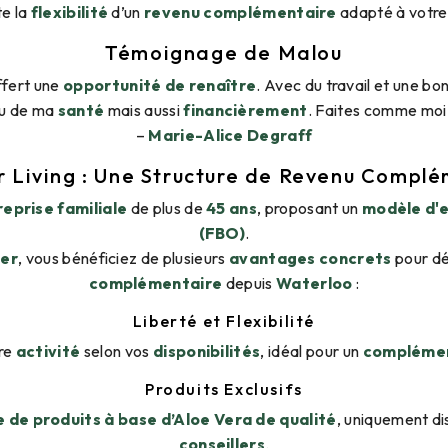
te la
flexibilité
d’un
revenu complémentaire
adapté à votre 
Témoignage de Malou
ffert une
opportunité de renaître
. Avec du travail et une bo
au de ma
santé
mais aussi
financièrement
. Faites comme moi
–
Marie-Alice Degraff
 Living : Une Structure de Revenu Compl
eprise familiale
de plus de
45 ans
, proposant un
modèle d'
(FBO)
.
ler
, vous bénéficiez de plusieurs
avantages concrets
pour d
complémentaire
depuis
Waterloo
:
Liberté et Flexibilité
re
activité
selon vos
disponibilités
, idéal pour un
complémen
Produits Exclusifs
de produits à base d’Aloe Vera de qualité
, uniquement di
conseillers
.