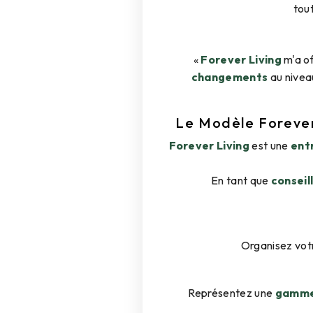
tou
«
Forever Living
m'a o
changements
au nive
Le Modèle Forever
Forever Living
est une
entr
En tant que
conseil
Organisez vot
Représentez une
gamme 