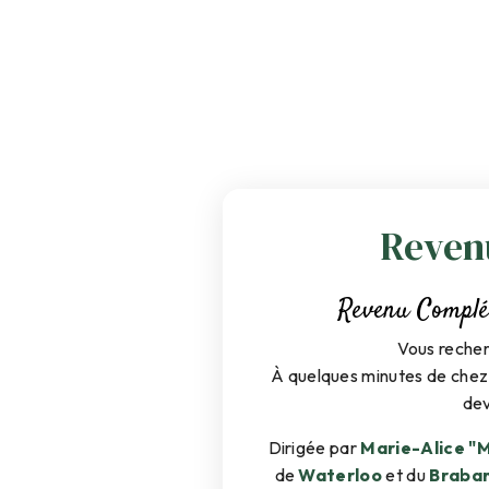
Reven
Revenu Complém
Vous reche
À quelques minutes de chez
de
Dirigée par
Marie-Alice "
de
Waterloo
et du
Braban