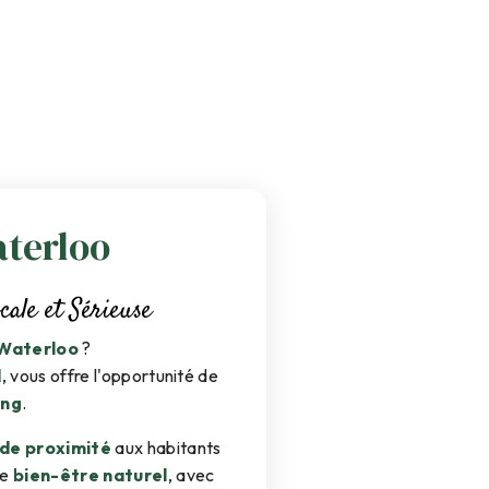
terloo
ale et Sérieuse
Waterloo
?
d
, vous offre l'opportunité de
ing
.
e proximité
aux habitants
le
bien-être naturel
, avec