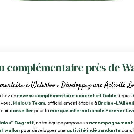
u complémentaire près de Wa
entaire à Waterloo : Développez une Activité Loc
rchez un
revenu complémentaire concret et fiable
depuis
 vous,
Malou's Team
, officiellement établie à
Braine-L'Alleu
venir
conseiller
pour la
marque internationale Forever Liv
Malou" Degraff
, notre équipe propose un
accompagnement d
t wallon
pour développer une
activité indépendante
dans 