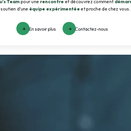
u's Team
pour une
rencontre
et découvrez comment
démarr
soutien d’une
équipe expérimentée
et proche de chez vous.
En savoir plus
Contactez-nous