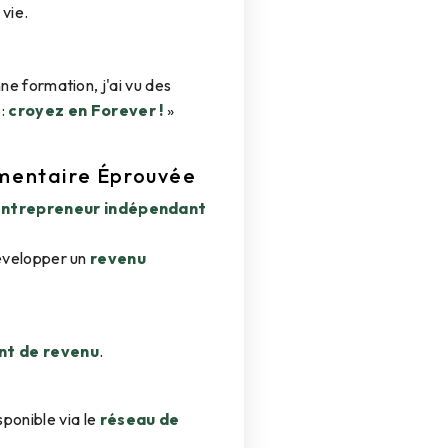
vie.
nne formation, j'ai vu des
 :
croyez en Forever !
»
émentaire Éprouvée
entrepreneur indépendant
évelopper un
revenu
t de revenu
.
sponible via le
réseau de